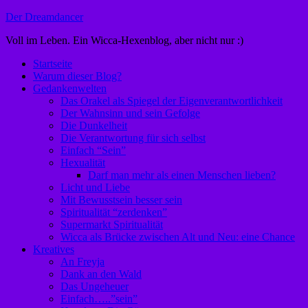
Zum
Der Dreamdancer
Inhalt
Voll im Leben. Ein Wicca-Hexenblog, aber nicht nur :)
springen
Startseite
Warum dieser Blog?
Gedankenwelten
Das Orakel als Spiegel der Eigenverantwortlichkeit
Der Wahnsinn und sein Gefolge
Die Dunkelheit
Die Verantwortung für sich selbst
Einfach “Sein”
Hexualität
Darf man mehr als einen Menschen lieben?
Licht und Liebe
Mit Bewusstsein besser sein
Spiritualität “zerdenken”
Supermarkt Spiritualität
Wicca als Brücke zwischen Alt und Neu: eine Chance
Kreatives
An Freyja
Dank an den Wald
Das Ungeheuer
Einfach…..”sein”