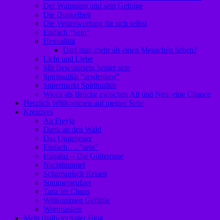
Der Wahnsinn und sein Gefolge
Die Dunkelheit
Die Verantwortung für sich selbst
Einfach “Sein”
Hexualität
Darf man mehr als einen Menschen lieben?
Licht und Liebe
Mit Bewusstsein besser sein
Spiritualität “zerdenken”
Supermarkt Spiritualität
Wicca als Brücke zwischen Alt und Neu: eine Chance
Herzlich Willkommen auf meiner Seite
Kreatives
An Freyja
Dank an den Wald
Das Ungeheuer
Einfach…..”sein”
Hagalaz – Die Götterrune
Nachthimmel
Schamanisch Reisen
Sommerseufzer
Tanz im Chaos
Willkommen Gefühle
Wortmasken
Mein (halb-)privater Blog