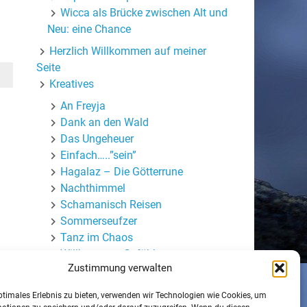
Wicca als Brücke zwischen Alt und
Neu: eine Chance
Herzlich Willkommen auf meiner
Seite
Kreatives
An Freyja
Dank an den Wald
Das Ungeheuer
Einfach…..”sein”
Hagalaz – Die Götterrune
Nachthimmel
Schamanisch Reisen
Sommerseufzer
Tanz im Chaos
Willkommen Gefühle
Zustimmung verwalten
Wortmasken
Mein (halb-)privater Blog
ptimales Erlebnis zu bieten, verwenden wir Technologien wie Cookies, um