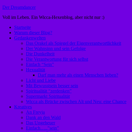
Zum
Der Dreamdancer
Inhalt
Voll im Leben. Ein Wicca-Hexenblog, aber nicht nur :)
springen
Startseite
Warum dieser Blog?
Gedankenwelten
Das Orakel als Spiegel der Eigenverantwortlichkeit
Der Wahnsinn und sein Gefolge
Die Dunkelheit
Die Verantwortung für sich selbst
Einfach “Sein”
Hexualität
Darf man mehr als einen Menschen lieben?
Licht und Liebe
Mit Bewusstsein besser sein
Spiritualität “zerdenken”
Supermarkt Spiritualität
Wicca als Brücke zwischen Alt und Neu: eine Chance
Kreatives
An Freyja
Dank an den Wald
Das Ungeheuer
Einfach…..”sein”