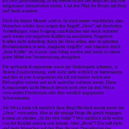
ich zwei jahrzehntelang für ein Reinwaschen des Begriffes und eine
zeitgemässe Interpretation eintrat. Und den Pfad der Hexen mit Herz
und Seele wandere.
Doch die letzten Monate wird es für mich immer ersichtlicher, dass
Menschen wieder dazu neigen den Begriff „Hexe“ mit überholten
Vorstellungen, einer Neigung zum Klischee und somit vermehrt
auch wieder mit negativen Kräften zu assoziieren. Negativen
Kräften nicht unbedingt durch die Hexe selbst, aber im gleichen
Realitätsrahmen in dem „magische Angriffe“ und Attacken durch
„böse Kräfte“ im Aussen zum Alltag werden und somit zu einem
guten Mittel um Verantwortung abzugeben.
Die spirituelle Komponente sowie der Heileraspekt scheinen, in
diesem Zusammenhang, viele nicht mehr wirklich zu interessieren,
und dies ist jene Komponente die ich mit meiner Arbeit und
Philosophie vertrete und auch weiterhin vertreten werde. Diese
Komponenten sucht Mensch derzeit wohl eher im dem Wicca
verwandten Druidentum oder dem westlich angepassten
Schamanismus.
Als Wicca kann ich natürlich diese Begrifflichkeit anstatt jenem der
„Hexe“ verwenden. Hier ist die einzige Frage die gleich entgegen
kommt am ehesten „Ist das eine Sekte“? Was natürlich nicht weiter
von der Realität entfernt sein könnte. Aber „Hexe“? Das ruft mehr
und mehr Menschen auf den Plan die vom Davonlaufen des