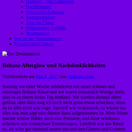
Hagalaz – Die Götterrune
Nachthimmel
Schamanisch Reisen
Sommerseufzer
Tanz im Chaos
Willkommen Gefühle
Wortmasken
Wer ist der Dreamdancer?
Privatsphäre/Cookies
Beltane Afterglow und Nachdenklichkeiten
Veröffentlicht am
Mai 8, 2017
von
Wilhelm Haas
Sonntag vor einer Woche zelebrierten wir unser schönes und
stimmiges Beltane Ritual und wir waren erstaunlich Wenige dafür,
dass es an einem freien Tag stattfand. Wir wurden diesmal dabei
gefilmt, aber dazu mag ich noch nicht gross etwas schreiben, denn
da ist alles noch sehr vage. Speziell war es dennoch, zu wissen das
alles was man sagt oder flüstert dann aufgenommen ist. Mein Mann
machte schöne Bilder, auch eine Premiere, und diese wiederum
schenken uns wunderbare Erinnerungen. Letztlich war das Ritual
so, als wäre gar niemand ausser uns und den Göttern und Geistern