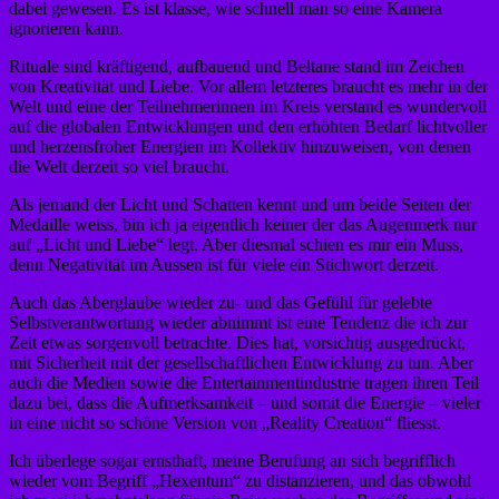
dabei gewesen. Es ist klasse, wie schnell man so eine Kamera
ignorieren kann.
Rituale sind kräftigend, aufbauend und Beltane stand im Zeichen
von Kreativität und Liebe. Vor allem letzteres braucht es mehr in der
Welt und eine der Teilnehmerinnen im Kreis verstand es wundervoll
auf die globalen Entwicklungen und den erhöhten Bedarf lichtvoller
und herzensfroher Energien im Kollektiv hinzuweisen, von denen
die Welt derzeit so viel braucht.
Als jemand der Licht und Schatten kennt und um beide Seiten der
Medaille weiss, bin ich ja eigentlich keiner der das Augenmerk nur
auf „Licht und Liebe“ legt. Aber diesmal schien es mir ein Muss,
denn Negativität im Aussen ist für viele ein Stichwort derzeit.
Auch das Aberglaube wieder zu- und das Gefühl für gelebte
Selbstverantwortung wieder abnimmt ist eine Tendenz die ich zur
Zeit etwas sorgenvoll betrachte. Dies hat, vorsichtig ausgedrückt,
mit Sicherheit mit der gesellschaftlichen Entwicklung zu tun. Aber
auch die Medien sowie die Entertainmentindustrie tragen ihren Teil
dazu bei, dass die Aufmerksamkeit – und somit die Energie – vieler
in eine nicht so schöne Version von „Reality Creation“ fliesst.
Ich überlege sogar ernsthaft, meine Berufung an sich begrifflich
wieder vom Begriff „Hexentum“ zu distanzieren, und das obwohl