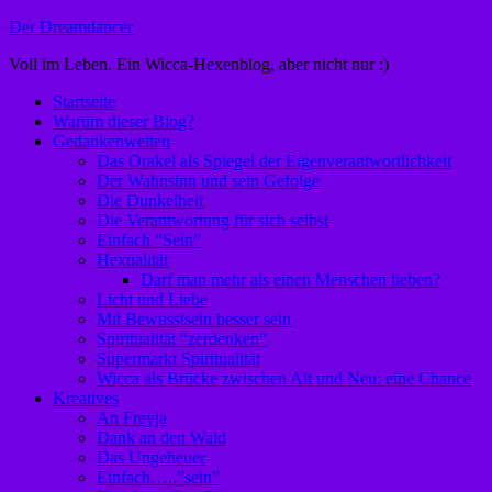
Zum
Der Dreamdancer
Inhalt
Voll im Leben. Ein Wicca-Hexenblog, aber nicht nur :)
springen
Startseite
Warum dieser Blog?
Gedankenwelten
Das Orakel als Spiegel der Eigenverantwortlichkeit
Der Wahnsinn und sein Gefolge
Die Dunkelheit
Die Verantwortung für sich selbst
Einfach “Sein”
Hexualität
Darf man mehr als einen Menschen lieben?
Licht und Liebe
Mit Bewusstsein besser sein
Spiritualität “zerdenken”
Supermarkt Spiritualität
Wicca als Brücke zwischen Alt und Neu: eine Chance
Kreatives
An Freyja
Dank an den Wald
Das Ungeheuer
Einfach…..”sein”