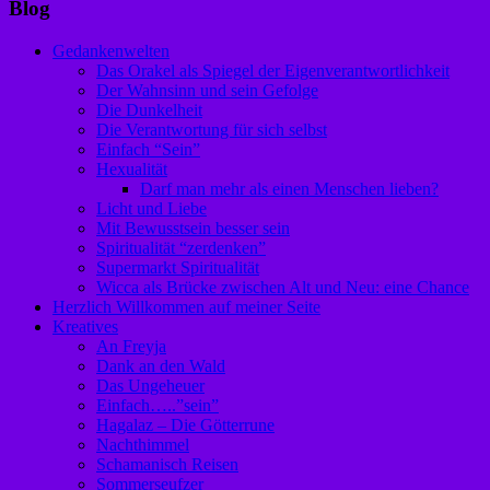
Blog
Gedankenwelten
Das Orakel als Spiegel der Eigenverantwortlichkeit
Der Wahnsinn und sein Gefolge
Die Dunkelheit
Die Verantwortung für sich selbst
Einfach “Sein”
Hexualität
Darf man mehr als einen Menschen lieben?
Licht und Liebe
Mit Bewusstsein besser sein
Spiritualität “zerdenken”
Supermarkt Spiritualität
Wicca als Brücke zwischen Alt und Neu: eine Chance
Herzlich Willkommen auf meiner Seite
Kreatives
An Freyja
Dank an den Wald
Das Ungeheuer
Einfach…..”sein”
Hagalaz – Die Götterrune
Nachthimmel
Schamanisch Reisen
Sommerseufzer