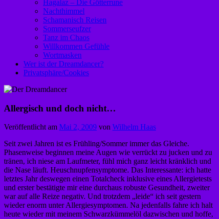
Hagalaz – Die Götterrune
Nachthimmel
Schamanisch Reisen
Sommerseufzer
Tanz im Chaos
Willkommen Gefühle
Wortmasken
Wer ist der Dreamdancer?
Privatsphäre/Cookies
Allergisch und doch nicht…
Veröffentlicht am
Mai 2, 2009
von
Wilhelm Haas
Seit zwei Jahren ist es Frühling/Sommer immer das Gleiche.
Phasenweise beginnen meine Augen wie verrückt zu jucken und zu
tränen, ich niese am Laufmeter, fühl mich ganz leicht kränklich und
die Nase läuft. Heuschnupfensymptome. Das Interessante: ich hatte
letztes Jahr deswegen einen Totalcheck inklusive eines Allergietests
und erster bestätigte mir eine durchaus robuste Gesundheit, zweiter
war auf alle Reize negativ. Und trotzdem „leide“ ich seit gestern
wieder enorm unter Allergiesymptomen. Na jedenfalls fahre ich halt
heute wieder mit meinem Schwarzkümmelöl dazwischen und hoffe,