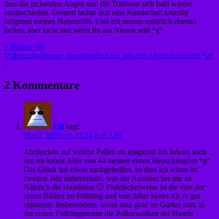
dass die juckenden Augen und die Triefnase sich bald wieder
verabschieden. Gestern lachte sich eine Kundschaft krümlig
aufgrund meines Niesanfalls. Und ich musste natürlich ebenso
lachen, aber lacht mal wenn Ihr am Niesen seid *g*
Beitragsnavigation
« Beltane 09
Vollmondgeblogge, das eigentlich nix mit dem Mond zu tun hat *g*
»
2 Kommentare
Elli
sagt:
Mai 2, 2009 um 12:34 p.m. Uhr
Abchecken auf welche Pollen du reagierst! Ich bekam auch
erst im hohen Alter von 44 meinen ersten Heuschnupfen *g*
Das Glück hat etwas nachgeholfen, so dass ich schon im
zweiten Jahr dahinterkam, was der Auslöser bei mir ist.
Nämlich die Haselnuss 🙂 Praktischerweise ist die eine der
ersten Blüher im Frühling und von daher konnt ich es gut
enttarnen. Insbesondere, wenn man grad im Garten sitzt, in
der ersten Frühlingssonne die Pollenwolken der Haseln