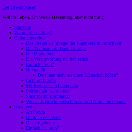
Zum
Der Dreamdancer
Inhalt
Voll im Leben. Ein Wicca-Hexenblog, aber nicht nur :)
springen
Startseite
Warum dieser Blog?
Gedankenwelten
Das Orakel als Spiegel der Eigenverantwortlichkeit
Der Wahnsinn und sein Gefolge
Die Dunkelheit
Die Verantwortung für sich selbst
Einfach “Sein”
Hexualität
Darf man mehr als einen Menschen lieben?
Licht und Liebe
Mit Bewusstsein besser sein
Spiritualität “zerdenken”
Supermarkt Spiritualität
Wicca als Brücke zwischen Alt und Neu: eine Chance
Kreatives
An Freyja
Dank an den Wald
Das Ungeheuer
Einfach…..”sein”