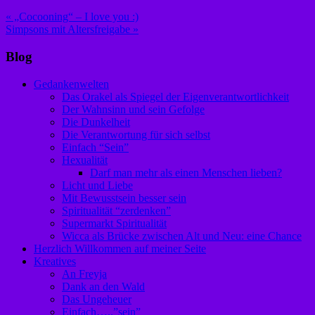
Beitragsnavigation
« „Cocooning“ – I love you :)
Simpsons mit Altersfreigabe »
Blog
Gedankenwelten
Das Orakel als Spiegel der Eigenverantwortlichkeit
Der Wahnsinn und sein Gefolge
Die Dunkelheit
Die Verantwortung für sich selbst
Einfach “Sein”
Hexualität
Darf man mehr als einen Menschen lieben?
Licht und Liebe
Mit Bewusstsein besser sein
Spiritualität “zerdenken”
Supermarkt Spiritualität
Wicca als Brücke zwischen Alt und Neu: eine Chance
Herzlich Willkommen auf meiner Seite
Kreatives
An Freyja
Dank an den Wald
Das Ungeheuer
Einfach…..”sein”